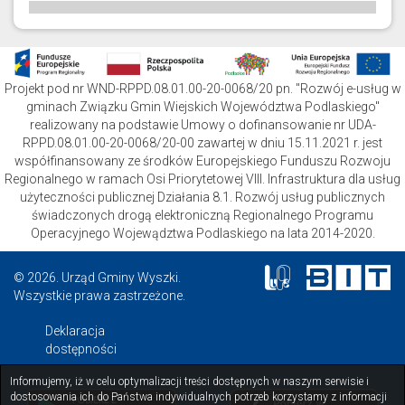
Projekt pod nr WND-RPPD.08.01.00-20-0068/20 pn. "Rozwój e-usług w
gminach Związku Gmin Wiejskich Województwa Podlaskiego"
realizowany na podstawie Umowy o dofinansowanie nr UDA-
RPPD.08.01.00-20-0068/20-00 zawartej w dniu 15.11.2021 r. jest
współfinansowany ze środków Europejskiego Funduszu Rozwoju
Regionalnego w ramach Osi Priorytetowej VIII. Infrastruktura dla usług
użyteczności publicznej Działania 8.1. Rozwój usług publicznych
świadczonych drogą elektroniczną Regionalnego Programu
Operacyjnego Wojewądztwa Podlaskiego na lata 2014-2020.
© 2026. Urząd Gminy Wyszki.
Wszystkie prawa zastrzeżone.
Deklaracja
dostępności
Informujemy, iż w celu optymalizacji treści dostępnych w naszym serwisie i
dostosowania ich do Państwa indywidualnych potrzeb korzystamy z informacji