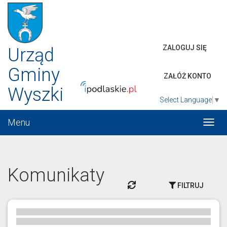
ZALOGUJ SIĘ
Urząd
Gminy
ZAŁÓŻ KONTO
Wyszki
Select Language
▼
Menu
Włąc
menu
Komunikaty
ODŚWIEŻ
FILTRUJ